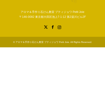
アロマ＆手作り石けん教室 プティジョワ Petit Joie
〒146-0082 東京都大田区池上7-1-12 第2湯川ビル2F
X
Facebook
Instagram
©
アロマ＆手作り石けん教室 プティジョワ Petit Joie
. All Rights Reserved.