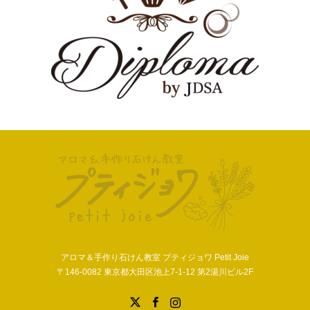
アロマ＆手作り石けん教室 プティジョワ Petit Joie
〒146-0082 東京都大田区池上7-1-12 第2湯川ビル2F
X
Facebook
Instagram