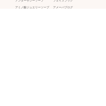
アンダーザシーソープ
フェイスブック
アミノ酸ジュエリーソープ
アメーバブログ
JDSA認定 フルーツアイス
YouTubeチャンネル
キャンディーソープ
JDSA認定 アイスキャンデ
ィ―ソープ
CPソープ
生活の木 基礎科コース
教室 プティジョワ Petit Joie
〒146-0082 東京都大田区池上7-1-