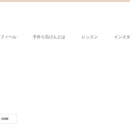
ロフィール
手作り石けんとは
レッスン
インス
note