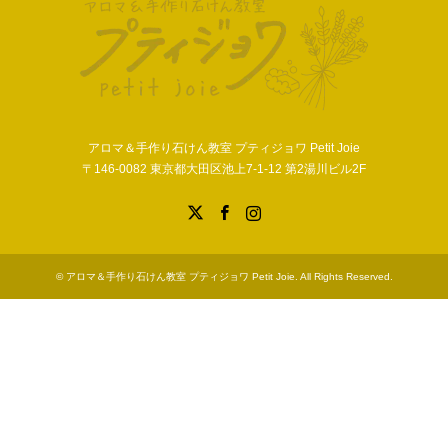
アロマ＆手作り石けん教室 プティジョワ Petit Joie
〒146-0082 東京都大田区池上7-1-12 第2湯川ビル2F
X
Facebook
Instagram
©
アロマ＆手作り石けん教室 プティジョワ Petit Joie
. All Rights Reserved.