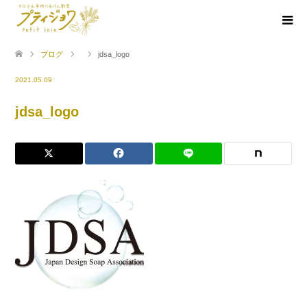
ブログ
jdsa_logo
2021.05.09
jdsa_logo