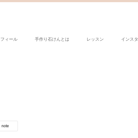
ロフィール
手作り石けんとは
レッスン
インス
note