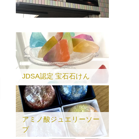
JDSA認定 宝石石けん
アミノ酸ジュエリーソー
プ