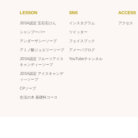
LESSON
SNS
ACCESS
JDSA認定 宝石石けん
インスタグラム
アクセス
シャンプーバー
ツイッター
アンダーザシーソープ
フェイスブック
アミノ酸ジュエリーソープ
アメーバブログ
JDSA認定 フルーツアイス
YouTubeチャンネル
キャンディーソープ
JDSA認定 アイスキャンデ
ィ―ソープ
CPソープ
生活の木 基礎科コース