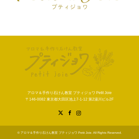
アロマ＆手作り石けん教室 プティジョワ Petit Joie
〒146-0082 東京都大田区池上7-1-12 第2湯川ビル2F
X
Facebook
Instagram
©
アロマ＆手作り石けん教室 プティジョワ Petit Joie
. All Rights Reserved.