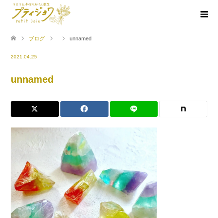
ブログ
unnamed
2021.04.25
unnamed