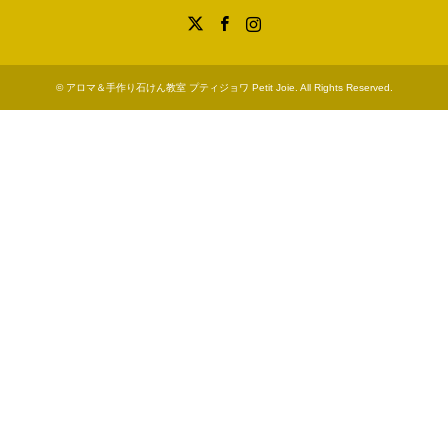
X
Facebook
Instagram
©
アロマ＆手作り石けん教室 プティジョワ Petit Joie
. All Rights Reserved.