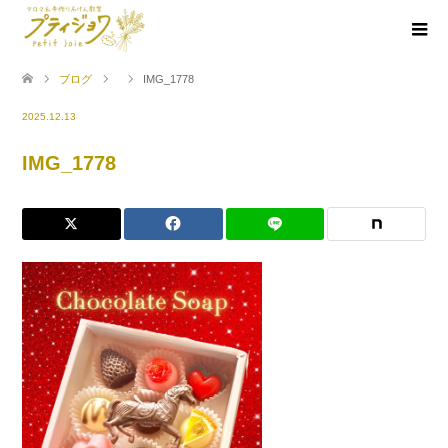
ブログ
IMG_1778
2025.12.13
IMG_1778