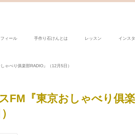
ロフィール
手作り石けんとは
レッスン
インス
しゃべり俱楽部RADIO』（12月5日）
スFM『東京おしゃべり俱
日）