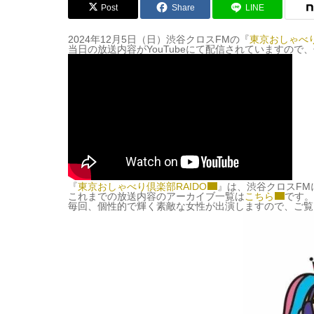
Post
Share
LINE
2024年12月5日（日）渋谷クロスFMの『
東京おしゃべり
当日の放送内容がYouTubeにて配信されていますので
『
東京おしゃべり倶楽部RAIDO
』は、渋谷クロスFMに
これまでの放送内容のアーカイブ一覧は
こちら
です
毎回、個性的で輝く素敵な女性が出演しますので、ご覧