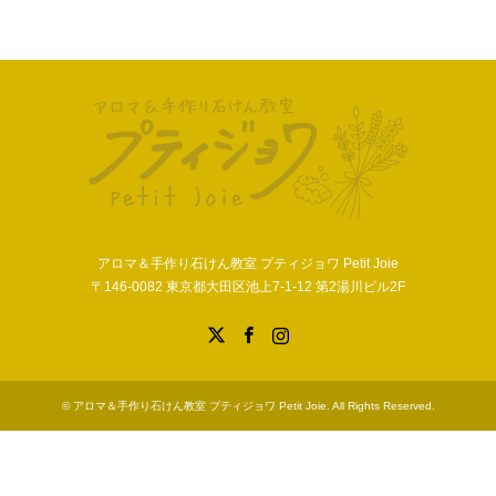
アロマ＆手作り石けん教室 プティジョワ Petit Joie
〒146-0082 東京都大田区池上7-1-12 第2湯川ビル2F
X
Facebook
Instagram
©
アロマ＆手作り石けん教室 プティジョワ Petit Joie
. All Rights Reserved.